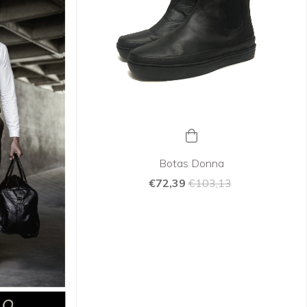
Botas Donna
€72,39
€103,13