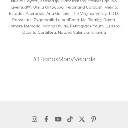
Nuevo Coyote, ZensorDjs, Black Iceberg, Stalker Ego, No
Juventud, Ofelia Ortodoxa, Ferdinand Carclash, Merino,
Estados Alterados, Ana Gartner, The Virginia Valley, T.D.D,
Popstitute, Zygomatik, La badBand, Mr. Bleat, Danta,
Hombre Memoria, Manos Brujas, Retrograde Youth, Lu zero,
Quanta Cordillera, Natalia Valencia, Julianna
#14añosMonyVelarde